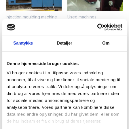
Injection moulding machine
Used machines
EXTRUDEX extrusion
ENGEL es 200/45 HL V,
line
Rated
2.015,00
€
Samtykke
Detaljer
Om
0
Rated
Ask for price
out
0
of
out
Add to cart
5
of
Add to cart
5
Denne hjemmeside bruger cookies
Vi bruger cookies til at tilpasse vores indhold og
annoncer, til at vise dig funktioner til sociale medier og til
at analysere vores trafik. Vi deler også oplysninger om
din brug af vores hjemmeside med vores partnere inden
for sociale medier, annonceringspartnere og
analysepartnere. Vores partnere kan kombinere disse
data med andre oplysninger, du har givet dem, eller som
de har indsamlet fra din brug af deres tjenester.