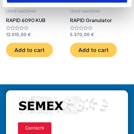
Used machines
Used machines
RAPID 6090 KUB
RAPID Granulator
Rated
12.015,00
€
Rated
5.370,00
€
0
0
out
out
of
of
Add to cart
Add to cart
5
5
Contact