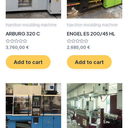
Injection moulding machine
Injection moulding machine
ARBURG 320 C
ENGEL ES 200/45 HL
Rated
3.760,00
€
Rated
2.685,00
€
0
0
out
out
of
of
Add to cart
Add to cart
5
5