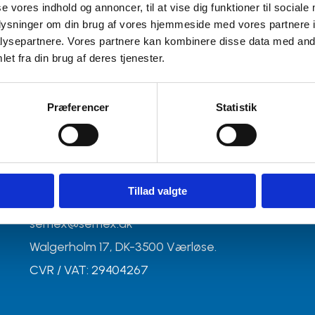
se vores indhold og annoncer, til at vise dig funktioner til sociale
oplysninger om din brug af vores hjemmeside med vores partnere i
ysepartnere. Vores partnere kan kombinere disse data med andr
et fra din brug af deres tjenester.
Præferencer
Statistik
Contact info
Tillad valgte
+45 40413801
semex@semex.dk
Walgerholm 17, DK-3500 Værløse.
CVR / VAT: 29404267